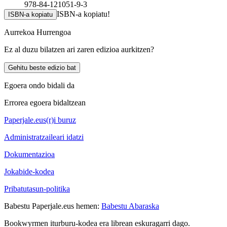
978-84-121051-9-3
ISBN-a kopiatu!
ISBN-a kopiatu
Aurrekoa
Hurrengoa
Ez al duzu bilatzen ari zaren edizioa aurkitzen?
Gehitu beste edizio bat
Egoera ondo bidali da
Errorea egoera bidaltzean
Paperjale.eus(r)i buruz
Administratzaileari idatzi
Dokumentazioa
Jokabide-kodea
Pribatutasun-politika
Babestu Paperjale.eus hemen:
Babestu Abaraska
Bookwyrmen iturburu-kodea era librean eskuragarri dago.