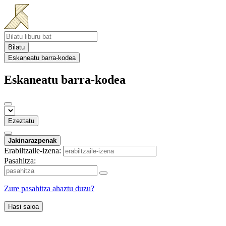
Bilatu
Eskaneatu barra-kodea
Eskaneatu barra-kodea
Ezeztatu
Jakinarazpenak
Erabiltzaile-izena:
Pasahitza:
Zure pasahitza ahaztu duzu?
Hasi saioa