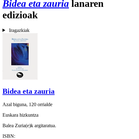
Bidea eta zauria
lanaren
edizioak
Iragazkiak
Bidea eta zauria
Azal biguna, 120 orrialde
Euskara hizkuntza
Balea Zuria(e)k argitaratua.
ISBN: