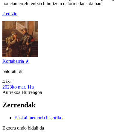
honetan erreferentzia bihurtzera datorren lana da hau.
2 edizio
Kortabarria ★
baloratu du
4 izar
2023ko mar. 11a
Aurrekoa
Hurrengoa
Zerrendak
Euskal memoria historikoa
Egoera ondo bidali da