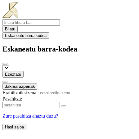
Bilatu
Eskaneatu barra-kodea
Eskaneatu barra-kodea
Ezeztatu
Jakinarazpenak
Erabiltzaile-izena:
Pasahitza:
Zure pasahitza ahaztu duzu?
Hasi saioa