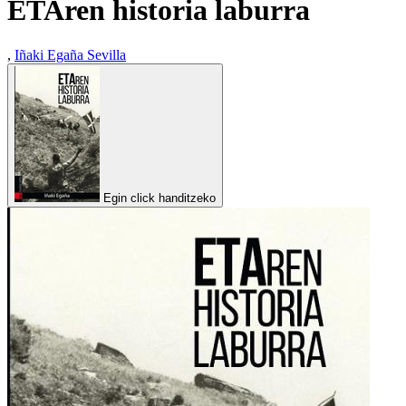
ETAren historia laburra
,
Iñaki Egaña Sevilla
Egin click handitzeko