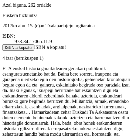
Azal biguna, 262 orrialde
Euskera hizkuntza
2017ko abu. 15a(e)an Txalaparta(e)n argitaratua.
ISBN:
978-84-17065-11-9
ISBN-a kopiatu!
ISBN-a kopiatu
4 izar
(berrikuspen 1)
ETA euskal historia garaikidearen gertakari politikorik
esanguratsuenetariko bat da. Baina bere sorrera, iraupena eta
garapena ulertzeko egin den historiografia, gehienetan kronologiari
begira egon da eta, gainera, eskainitako begirada oso partziala izan
da. Iñaki Egañak, ikuspegi berritzaile bat eskaintzen digu eta
erakundearen alderdi ezberdinak banaka aztertuta, erakundeari
buruzko gure begirada berritzen du. Militantzia, armak, emandako
elkarrizketak, asanbladak, argitalpenak, nazioarteko harremanak,
finantzaketa… Hamarkadetan zehar Euskadi Ta Askatasuna osatu
duten elementu behinenak sakonki aztertzen eta harremantzen ditu
historiagile donostiarrak. Hala, bada, obra honek erakundearen
historian giltzarri direnak errepasatzeko aukera eskaintzen digu,
zehaztasun handiz baina modu ulergarrian eta, horregatik, gai