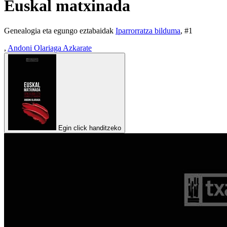
Euskal matxinada
Genealogia eta egungo eztabaidak
Iparrorratza bilduma
, #
1
,
Andoni Olariaga Azkarate
Egin click handitzeko