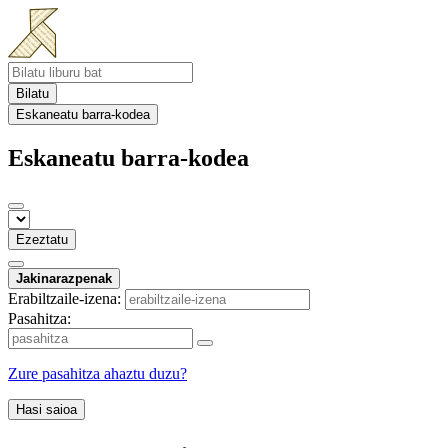
Bilatu
Eskaneatu barra-kodea
Eskaneatu barra-kodea
Ezeztatu
Jakinarazpenak
Erabiltzaile-izena:
Pasahitza:
Zure pasahitza ahaztu duzu?
Hasi saioa