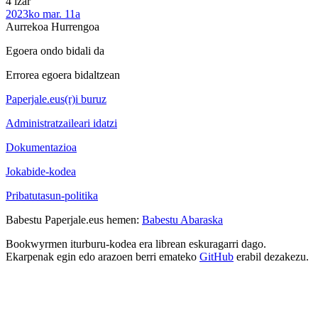
4 izar
2023ko mar. 11a
Aurrekoa
Hurrengoa
Egoera ondo bidali da
Errorea egoera bidaltzean
Paperjale.eus(r)i buruz
Administratzaileari idatzi
Dokumentazioa
Jokabide-kodea
Pribatutasun-politika
Babestu Paperjale.eus hemen:
Babestu Abaraska
Bookwyrmen iturburu-kodea era librean eskuragarri dago.
Ekarpenak egin edo arazoen berri emateko
GitHub
erabil dezakezu.