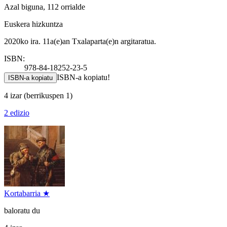
Azal biguna, 112 orrialde
Euskera hizkuntza
2020ko ira. 11a(e)an Txalaparta(e)n argitaratua.
ISBN:
978-84-18252-23-5
ISBN-a kopiatu!
ISBN-a kopiatu
4 izar
(berrikuspen 1)
2 edizio
Kortabarria ★
baloratu du