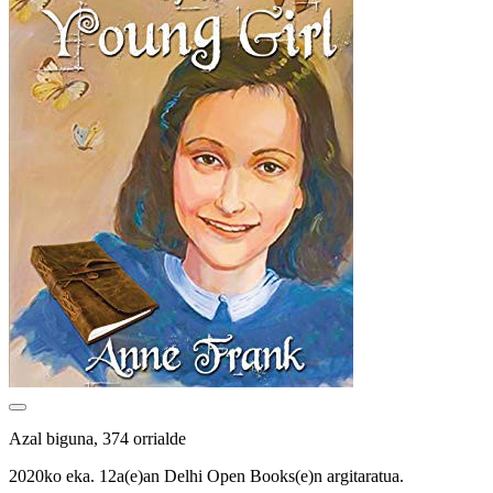
Azal biguna, 374 orrialde
2020ko eka. 12a(e)an Delhi Open Books(e)n argitaratua.