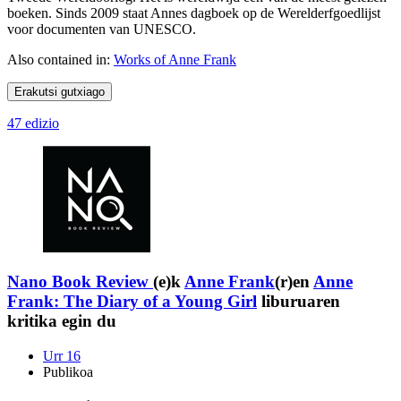
boeken. Sinds 2009 staat Annes dagboek op de Werelderfgoedlijst
voor documenten van UNESCO.
Also contained in:
Works of Anne Frank
Erakutsi gutxiago
47 edizio
Nano Book Review
(e)k
Anne Frank
(r)en
Anne
Frank: The Diary of a Young Girl
liburuaren
kritika egin du
Urr 16
Publikoa