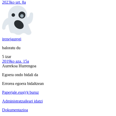
2023ko urt. 8a
irenejauregi
baloratu du
5 izar
2019ko aza. 15a
Aurrekoa
Hurrengoa
Egoera ondo bidali da
Errorea egoera bidaltzean
Paperjale.eus(r)i buruz
Administratzaileari idatzi
Dokumentazioa