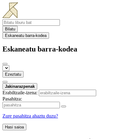
Bilatu
Eskaneatu barra-kodea
Eskaneatu barra-kodea
Ezeztatu
Jakinarazpenak
Erabiltzaile-izena:
Pasahitza:
Zure pasahitza ahaztu duzu?
Hasi saioa