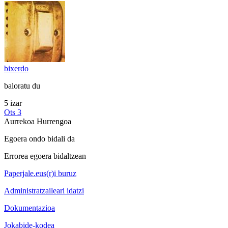
bixerdo
baloratu du
5 izar
Ots 3
Aurrekoa
Hurrengoa
Egoera ondo bidali da
Errorea egoera bidaltzean
Paperjale.eus(r)i buruz
Administratzaileari idatzi
Dokumentazioa
Jokabide-kodea