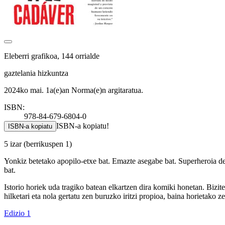
Eleberri grafikoa, 144 orrialde
gaztelania hizkuntza
2024ko mai. 1a(e)an Norma(e)n argitaratua.
ISBN:
978-84-679-6804-0
ISBN-a kopiatu!
ISBN-a kopiatu
5 izar
(berrikuspen 1)
Yonkiz betetako apopilo-etxe bat. Emazte asegabe bat. Superheroia dela
bat.
Istorio horiek uda tragiko batean elkartzen dira komiki honetan. Bizit
hilketari eta nola gertatu zen buruzko iritzi propioa, baina horietako z
Edizio 1