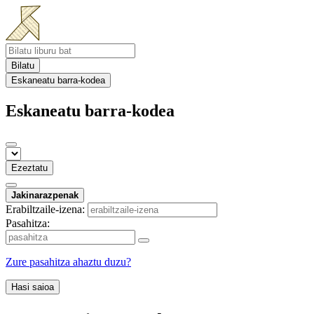
Bilatu
Eskaneatu barra-kodea
Eskaneatu barra-kodea
Ezeztatu
Jakinarazpenak
Erabiltzaile-izena:
Pasahitza:
Zure pasahitza ahaztu duzu?
Hasi saioa