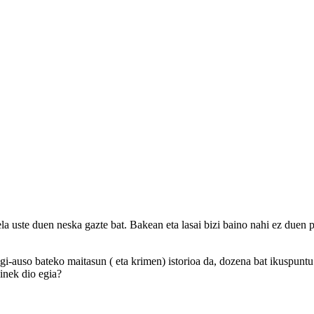
 uste duen neska gazte bat. Bakean eta lasai bizi baino nahi ez duen po
egi-auso bateko maitasun ( eta krimen) istorioa da, dozena bat ikuspuntu
einek dio egia?