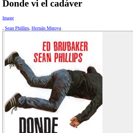
Donde vi el cadáver
Image
,
Sean Phillips
,
Hernán Migoya