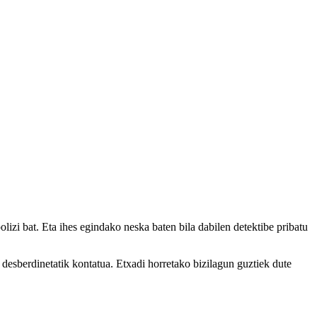
lizi bat. Eta ihes egindako neska baten bila dabilen detektibe pribatu
 desberdinetatik kontatua. Etxadi horretako bizilagun guztiek dute