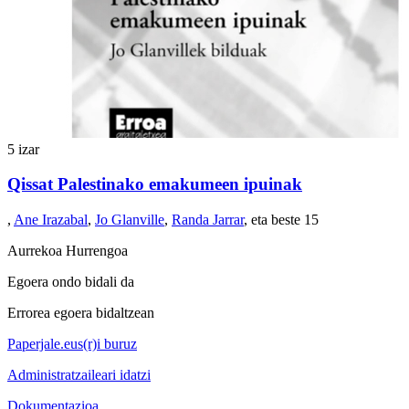
5 izar
Qissat Palestinako emakumeen ipuinak
,
Ane Irazabal
,
Jo Glanville
,
Randa Jarrar
, eta beste 15
Aurrekoa
Hurrengoa
Egoera ondo bidali da
Errorea egoera bidaltzean
Paperjale.eus(r)i buruz
Administratzaileari idatzi
Dokumentazioa