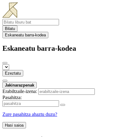
Bilatu
Eskaneatu barra-kodea
Eskaneatu barra-kodea
Ezeztatu
Jakinarazpenak
Erabiltzaile-izena:
Pasahitza:
Zure pasahitza ahaztu duzu?
Hasi saioa