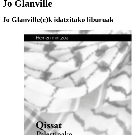
Jo Glanville
Jo Glanville(e)k idatzitako liburuak