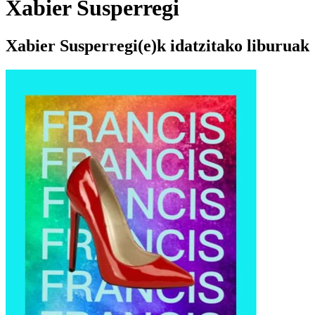
Xabier Susperregi
Xabier Susperregi(e)k idatzitako liburuak