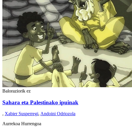
Baloraziorik ez
Sahara eta Palestinako ipuinak
,
Xabier Susperregi
,
Andoini Odriozola
Aurrekoa
Hurrengoa