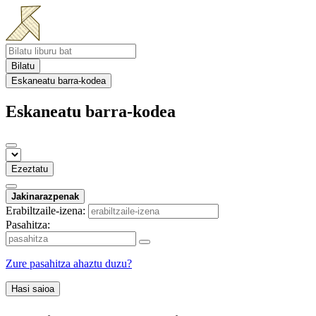
Bilatu
Eskaneatu barra-kodea
Eskaneatu barra-kodea
Ezeztatu
Jakinarazpenak
Erabiltzaile-izena:
Pasahitza:
Zure pasahitza ahaztu duzu?
Hasi saioa