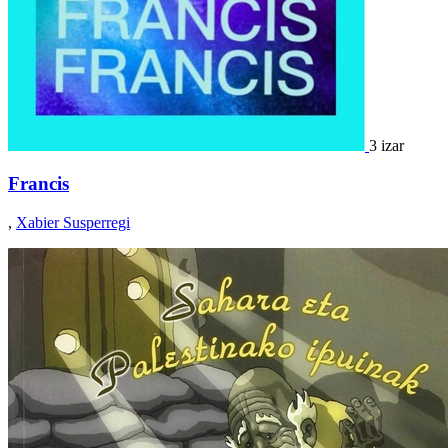
3 izar
Francis
,
Xabier Susperregi