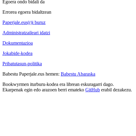
Egoera ondo bidali da
Errorea egoera bidaltzean
Paperjale.eus(r)i buruz
Administratzaileari idatzi
Dokumentazioa
Jokabide-kodea
Pribatutasun-politika
Babestu Paperjale.eus hemen:
Babestu Abaraska
Bookwyrmen iturburu-kodea era librean eskuragarri dago.
Ekarpenak egin edo arazoen berri emateko
GitHub
erabil dezakezu.