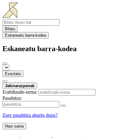
Bilatu
Eskaneatu barra-kodea
Eskaneatu barra-kodea
Ezeztatu
Jakinarazpenak
Erabiltzaile-izena:
Pasahitza:
Zure pasahitza ahaztu duzu?
Hasi saioa