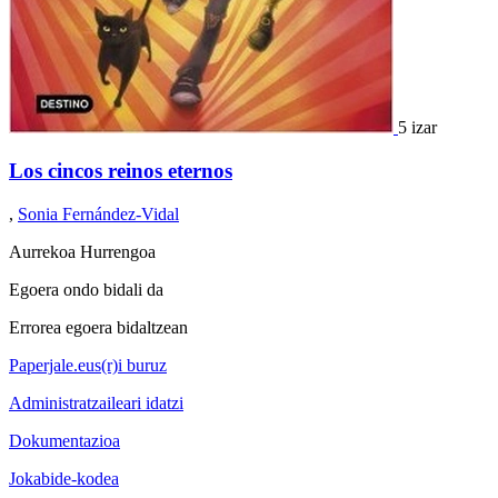
5 izar
Los cincos reinos eternos
,
Sonia Fernández-Vidal
Aurrekoa
Hurrengoa
Egoera ondo bidali da
Errorea egoera bidaltzean
Paperjale.eus(r)i buruz
Administratzaileari idatzi
Dokumentazioa
Jokabide-kodea