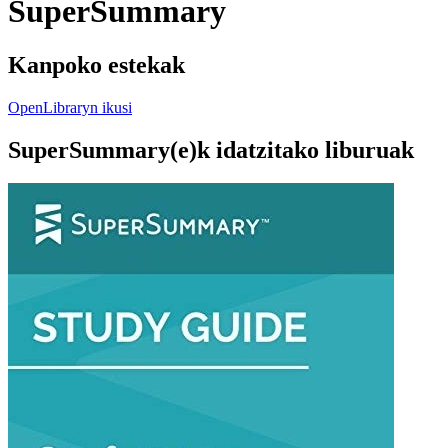
SuperSummary
Kanpoko estekak
OpenLibraryn ikusi
SuperSummary(e)k idatzitako liburuak