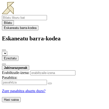
Bilatu
Eskaneatu barra-kodea
Eskaneatu barra-kodea
Ezeztatu
Jakinarazpenak
Erabiltzaile-izena:
Pasahitza:
Zure pasahitza ahaztu duzu?
Hasi saioa