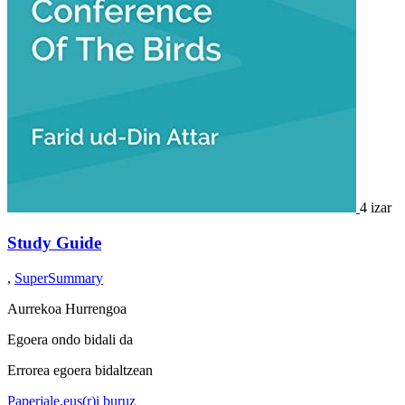
4 izar
Study Guide
,
SuperSummary
Aurrekoa
Hurrengoa
Egoera ondo bidali da
Errorea egoera bidaltzean
Paperjale.eus(r)i buruz