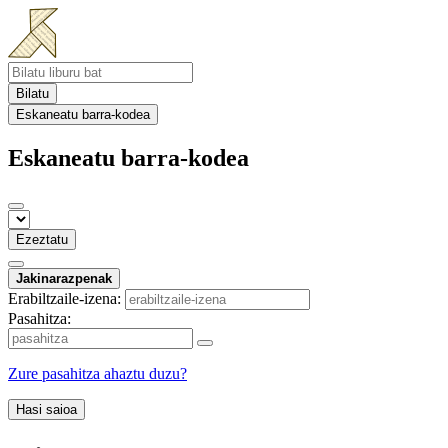
Bilatu
Eskaneatu barra-kodea
Eskaneatu barra-kodea
Ezeztatu
Jakinarazpenak
Erabiltzaile-izena:
Pasahitza:
Zure pasahitza ahaztu duzu?
Hasi saioa