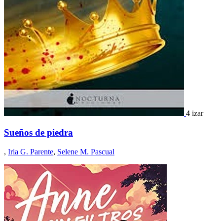
4 izar
Sueños de piedra
,
Iria G. Parente
,
Selene M. Pascual