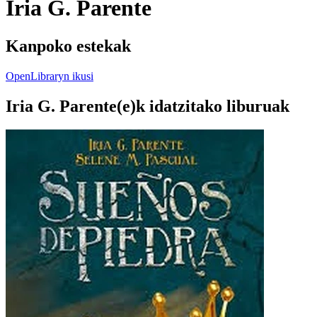
Iria G. Parente
Kanpoko estekak
OpenLibraryn ikusi
Iria G. Parente(e)k idatzitako liburuak