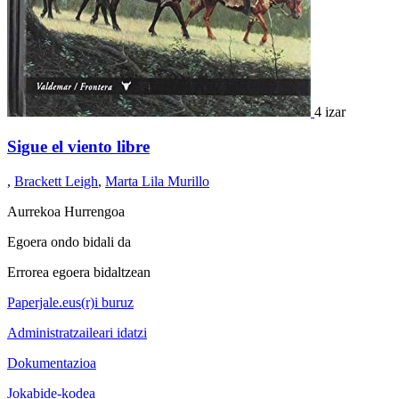
4 izar
Sigue el viento libre
,
Brackett Leigh
,
Marta Lila Murillo
Aurrekoa
Hurrengoa
Egoera ondo bidali da
Errorea egoera bidaltzean
Paperjale.eus(r)i buruz
Administratzaileari idatzi
Dokumentazioa
Jokabide-kodea