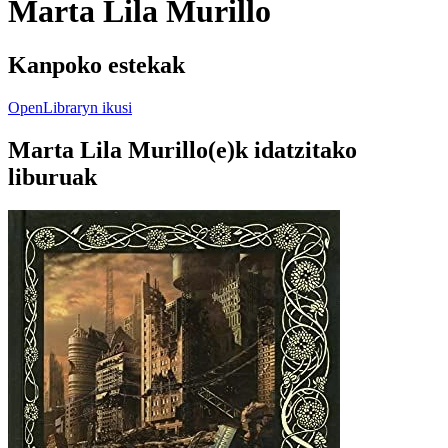
Marta Lila Murillo
Kanpoko estekak
OpenLibraryn ikusi
Marta Lila Murillo(e)k idatzitako
liburuak