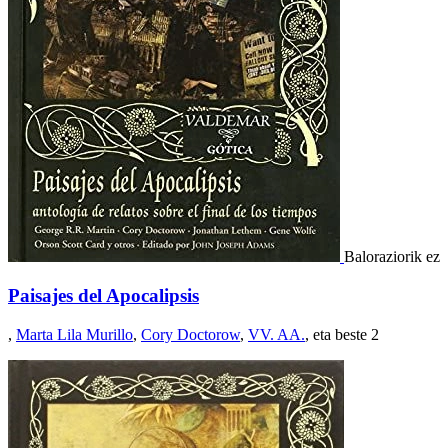
Baloraziorik ez
Paisajes del Apocalipsis
,
Marta Lila Murillo
,
Cory Doctorow
,
VV. AA.
, eta beste 2