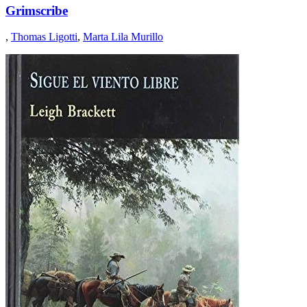
Grimscribe
,
Thomas Ligotti
,
Marta Lila Murillo