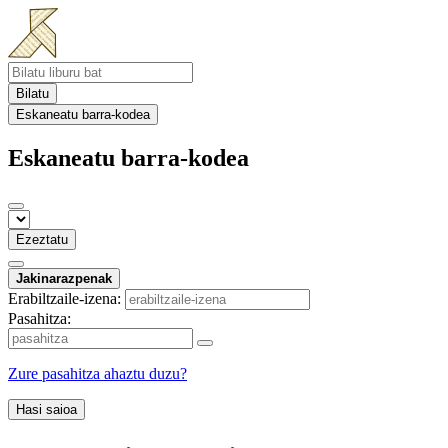
Bilatu
Eskaneatu barra-kodea
Eskaneatu barra-kodea
Ezeztatu
Jakinarazpenak
Erabiltzaile-izena:
Pasahitza:
Zure pasahitza ahaztu duzu?
Hasi saioa