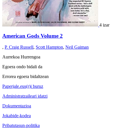
4 izar
American Gods Volume 2
,
P. Craig Russell
,
Scott Hampton
,
Neil Gaiman
Aurrekoa
Hurrengoa
Egoera ondo bidali da
Errorea egoera bidaltzean
Paperjale.eus(r)i buruz
Administratzaileari idatzi
Dokumentazioa
Jokabide-kodea
Pribatutasun-politika