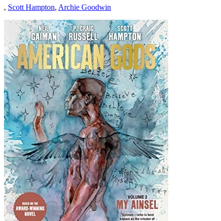
,
Scott Hampton
,
Archie Goodwin