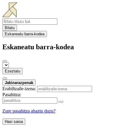
Bilatu
Eskaneatu barra-kodea
Eskaneatu barra-kodea
Ezeztatu
Jakinarazpenak
Erabiltzaile-izena:
Pasahitza:
Zure pasahitza ahaztu duzu?
Hasi saioa