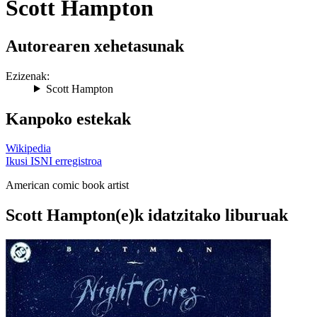
Scott Hampton
Autorearen xehetasunak
Ezizenak:
Scott Hampton
Kanpoko estekak
Wikipedia
Ikusi ISNI erregistroa
American comic book artist
Scott Hampton(e)k idatzitako liburuak