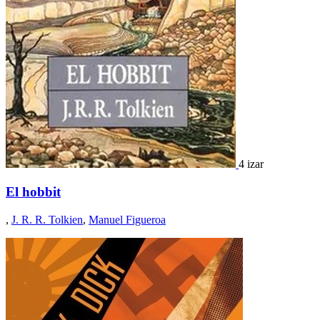
4 izar
El hobbit
,
J. R. R. Tolkien
,
Manuel Figueroa