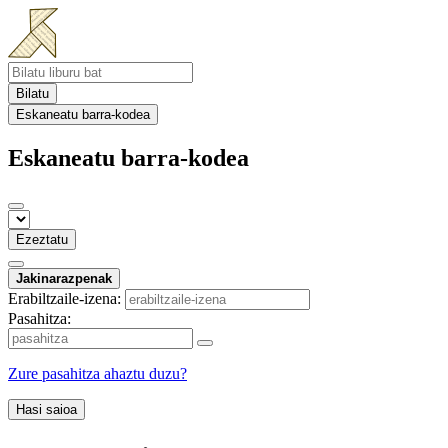
Bilatu
Eskaneatu barra-kodea
Eskaneatu barra-kodea
Ezeztatu
Jakinarazpenak
Erabiltzaile-izena:
Pasahitza:
Zure pasahitza ahaztu duzu?
Hasi saioa