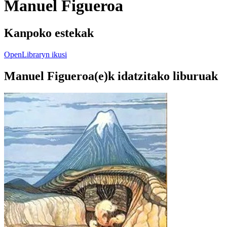
Manuel Figueroa
Kanpoko estekak
OpenLibraryn ikusi
Manuel Figueroa(e)k idatzitako liburuak