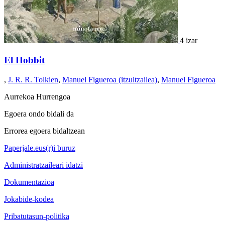
4 izar
El Hobbit
,
J. R. R. Tolkien
,
Manuel Figueroa (itzultzailea)
,
Manuel Figueroa
Aurrekoa
Hurrengoa
Egoera ondo bidali da
Errorea egoera bidaltzean
Paperjale.eus(r)i buruz
Administratzaileari idatzi
Dokumentazioa
Jokabide-kodea
Pribatutasun-politika