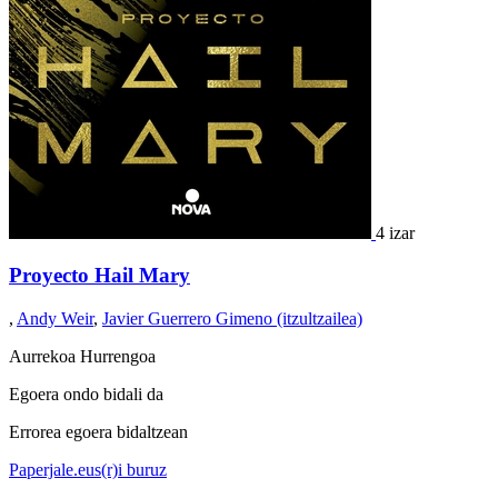
4 izar
Proyecto Hail Mary
,
Andy Weir
,
Javier Guerrero Gimeno (itzultzailea)
Aurrekoa
Hurrengoa
Egoera ondo bidali da
Errorea egoera bidaltzean
Paperjale.eus(r)i buruz