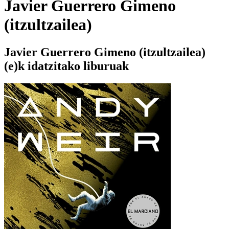
Javier Guerrero Gimeno
(itzultzailea)
Javier Guerrero Gimeno (itzultzailea)
(e)k idatzitako liburuak