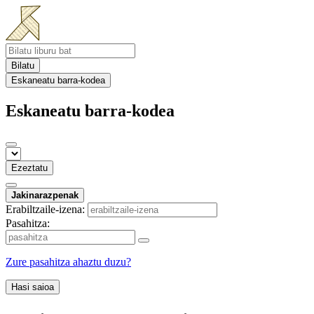
Bilatu
Eskaneatu barra-kodea
Eskaneatu barra-kodea
Ezeztatu
Jakinarazpenak
Erabiltzaile-izena:
Pasahitza:
Zure pasahitza ahaztu duzu?
Hasi saioa