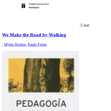
5 izar
We Make the Road by Walking
,
Myles Horton
,
Paulo Freire