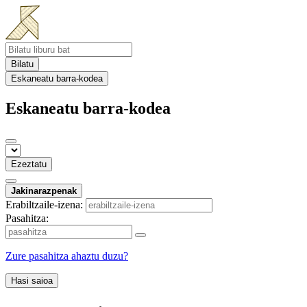
Bilatu
Eskaneatu barra-kodea
Eskaneatu barra-kodea
Ezeztatu
Jakinarazpenak
Erabiltzaile-izena:
Pasahitza:
Zure pasahitza ahaztu duzu?
Hasi saioa