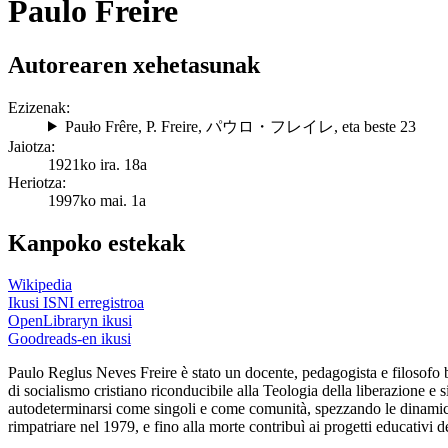
Paulo Freire
Autorearen xehetasunak
Ezizenak:
Pauło Frêre
,
P. Freire
,
パウロ・フレイレ
, eta beste 23
Jaiotza:
1921ko ira. 18a
Heriotza:
1997ko mai. 1a
Kanpoko estekak
Wikipedia
Ikusi ISNI erregistroa
OpenLibraryn ikusi
Goodreads-en ikusi
Paulo Reglus Neves Freire è stato un docente, pedagogista e filosofo b
di socialismo cristiano riconducibile alla Teologia della liberazione e si 
autodeterminarsi come singoli e come comunità, spezzando le dinamiche
rimpatriare nel 1979, e fino alla morte contribuì ai progetti educativi 