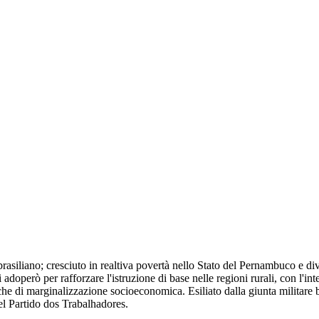
rasiliano; cresciuto in realtiva povertà nello Stato del Pernambuco e d
adoperò per rafforzare l'istruzione di base nelle regioni rurali, con l'inte
 di marginalizzazione socioeconomica. Esiliato dalla giunta militare br
del Partido dos Trabalhadores.