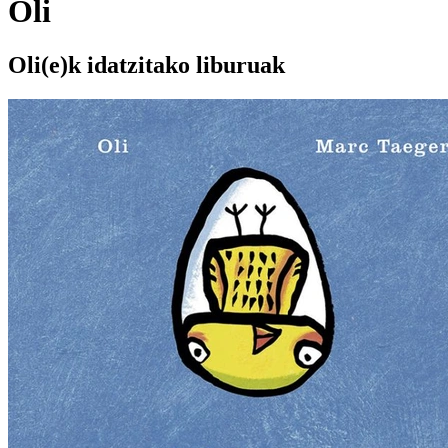
Oli
Oli(e)k idatzitako liburuak