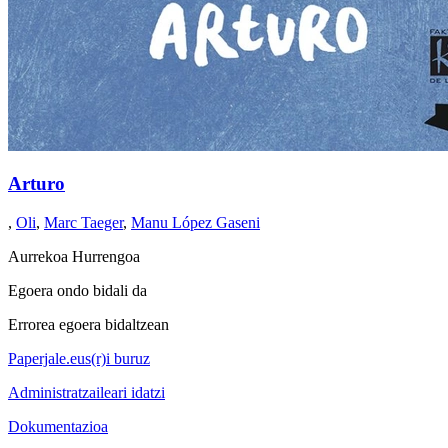
Arturo
,
Oli
,
Marc Taeger
,
Manu López Gaseni
Aurrekoa
Hurrengoa
Egoera ondo bidali da
Errorea egoera bidaltzean
Paperjale.eus(r)i buruz
Administratzaileari idatzi
Dokumentazioa