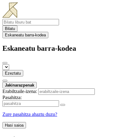
Bilatu
Eskaneatu barra-kodea
Eskaneatu barra-kodea
Ezeztatu
Jakinarazpenak
Erabiltzaile-izena:
Pasahitza:
Zure pasahitza ahaztu duzu?
Hasi saioa