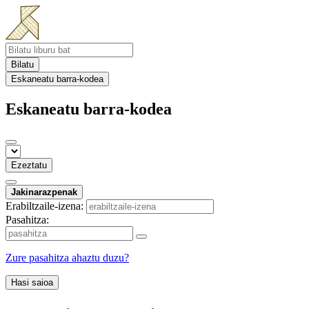
Bilatu
Eskaneatu barra-kodea
Eskaneatu barra-kodea
Ezeztatu
Jakinarazpenak
Erabiltzaile-izena:
Pasahitza:
Zure pasahitza ahaztu duzu?
Hasi saioa