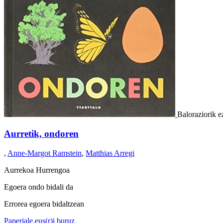
Baloraziorik e
Aurretik, ondoren
,
Anne-Margot Ramstein
,
Matthias Arregi
Aurrekoa
Hurrengoa
Egoera ondo bidali da
Errorea egoera bidaltzean
Paperjale.eus(r)i buruz