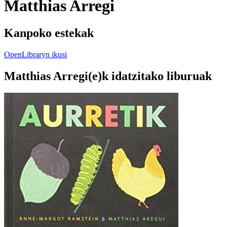
Matthias Arregi
Kanpoko estekak
OpenLibraryn ikusi
Matthias Arregi(e)k idatzitako liburuak