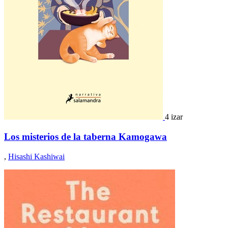
4 izar
Los misterios de la taberna Kamogawa
,
Hisashi Kashiwai