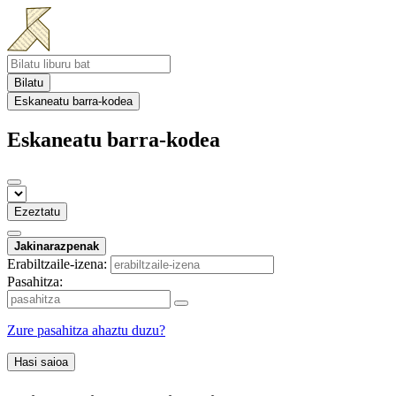
Bilatu
Eskaneatu barra-kodea
Eskaneatu barra-kodea
Ezeztatu
Jakinarazpenak
Erabiltzaile-izena:
Pasahitza:
Zure pasahitza ahaztu duzu?
Hasi saioa