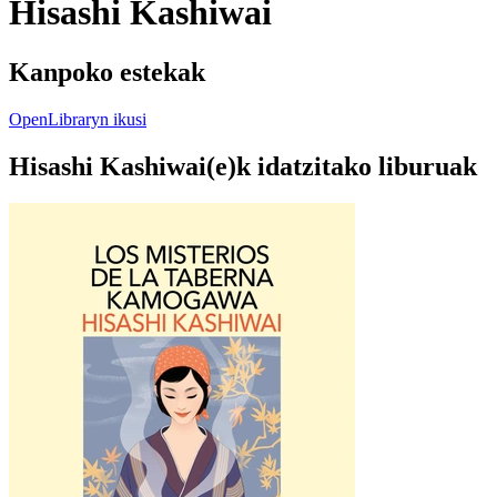
Hisashi Kashiwai
Kanpoko estekak
OpenLibraryn ikusi
Hisashi Kashiwai(e)k idatzitako liburuak