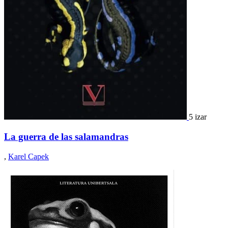
5 izar
La guerra de las salamandras
,
Karel Capek