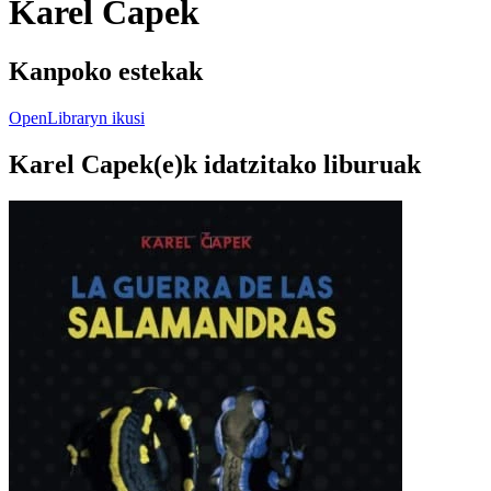
Karel Capek
Kanpoko estekak
OpenLibraryn ikusi
Karel Capek(e)k idatzitako liburuak