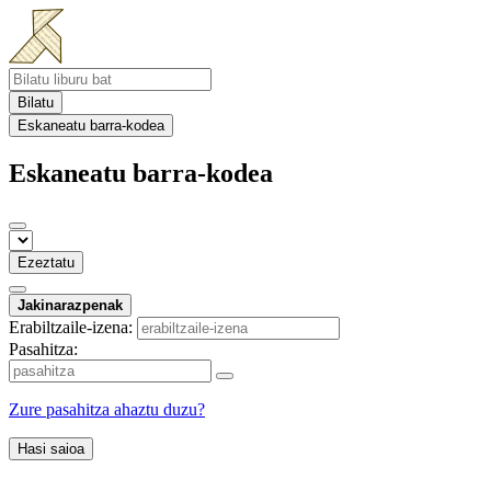
Bilatu
Eskaneatu barra-kodea
Eskaneatu barra-kodea
Ezeztatu
Jakinarazpenak
Erabiltzaile-izena:
Pasahitza:
Zure pasahitza ahaztu duzu?
Hasi saioa