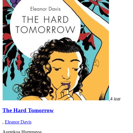
4 izar
The Hard Tomorrow
,
Eleanor Davis
Aurrekoa
Hurrengoa