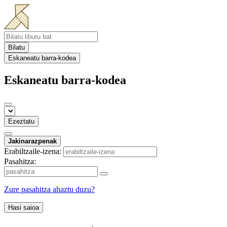
Bilatu
Eskaneatu barra-kodea
Eskaneatu barra-kodea
Ezeztatu
Jakinarazpenak
Erabiltzaile-izena:
Pasahitza:
Zure pasahitza ahaztu duzu?
Hasi saioa