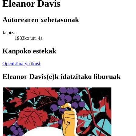
Eleanor Davis
Autorearen xehetasunak
Jaiotza:
1983ko urt. 4a
Kanpoko estekak
OpenLibraryn ikusi
Eleanor Davis(e)k idatzitako liburuak