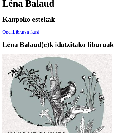
Léna Balaud
Kanpoko estekak
OpenLibraryn ikusi
Léna Balaud(e)k idatzitako liburuak