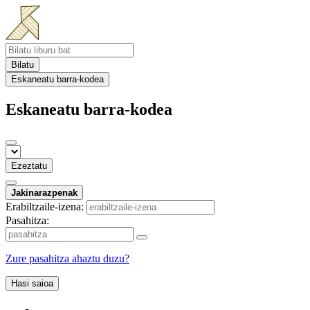
Bilatu
Eskaneatu barra-kodea
Eskaneatu barra-kodea
Ezeztatu
Jakinarazpenak
Erabiltzaile-izena:
Pasahitza:
Zure pasahitza ahaztu duzu?
Hasi saioa