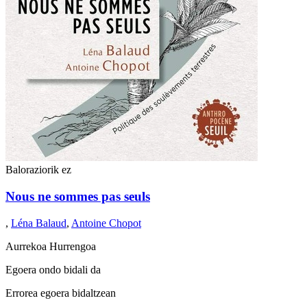
Baloraziorik ez
Nous ne sommes pas seuls
,
Léna Balaud
,
Antoine Chopot
Aurrekoa
Hurrengoa
Egoera ondo bidali da
Errorea egoera bidaltzean