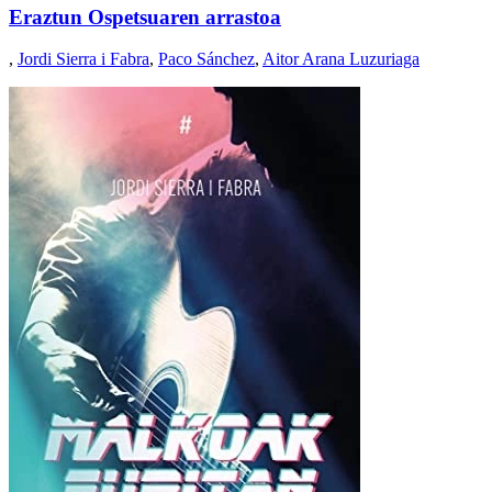
Eraztun Ospetsuaren arrastoa
,
Jordi Sierra i Fabra
,
Paco Sánchez
,
Aitor Arana Luzuriaga