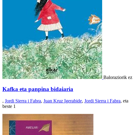
Baloraziorik ez
Kafka eta panpina bidaiaria
,
Jordi Sierra i Fabra
,
Juan Kruz Igerabide
,
Jordi Sierra i Fabra
, eta
beste 1