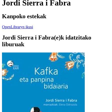
Jordi Sierra i Fabra
Kanpoko estekak
OpenLibraryn ikusi
Jordi Sierra i Fabra(e)k idatzitako
liburuak