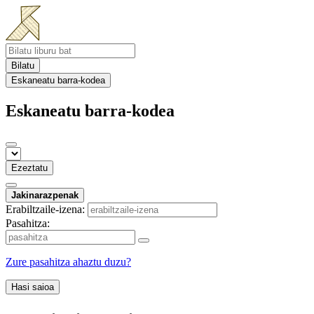
Bilatu
Eskaneatu barra-kodea
Eskaneatu barra-kodea
Ezeztatu
Jakinarazpenak
Erabiltzaile-izena:
Pasahitza:
Zure pasahitza ahaztu duzu?
Hasi saioa