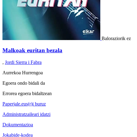
Baloraziorik ez
Malkoak euritan bezala
,
Jordi Sierra i Fabra
Aurrekoa
Hurrengoa
Egoera ondo bidali da
Errorea egoera bidaltzean
Paperjale.eus(r)i buruz
Administratzaileari idatzi
Dokumentazioa
Jokabide-kodea