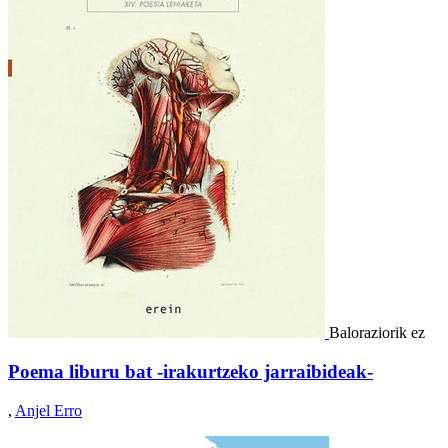
Baloraziorik ez
Poema liburu bat -irakurtzeko jarraibideak-
,
Anjel Erro