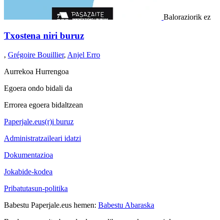
Baloraziorik ez
Txostena niri buruz
,
Grégoire Bouillier
,
Anjel Erro
Aurrekoa
Hurrengoa
Egoera ondo bidali da
Errorea egoera bidaltzean
Paperjale.eus(r)i buruz
Administratzaileari idatzi
Dokumentazioa
Jokabide-kodea
Pribatutasun-politika
Babestu Paperjale.eus hemen:
Babestu Abaraska