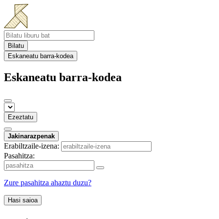
Bilatu
Eskaneatu barra-kodea
Eskaneatu barra-kodea
Ezeztatu
Jakinarazpenak
Erabiltzaile-izena:
Pasahitza:
Zure pasahitza ahaztu duzu?
Hasi saioa