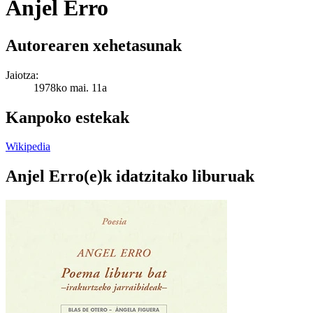
Anjel Erro
Autorearen xehetasunak
Jaiotza:
1978ko mai. 11a
Kanpoko estekak
Wikipedia
Anjel Erro(e)k idatzitako liburuak