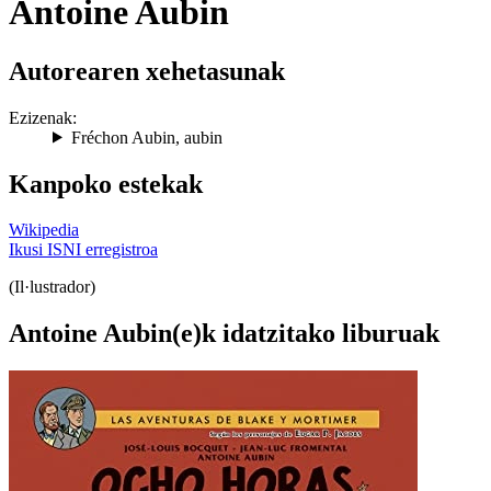
Antoine Aubin
Autorearen xehetasunak
Ezizenak:
Fréchon Aubin
,
aubin
Kanpoko estekak
Wikipedia
Ikusi ISNI erregistroa
(Il·lustrador)
Antoine Aubin(e)k idatzitako liburuak