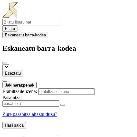
Bilatu
Eskaneatu barra-kodea
Eskaneatu barra-kodea
Ezeztatu
Jakinarazpenak
Erabiltzaile-izena:
Pasahitza:
Zure pasahitza ahaztu duzu?
Hasi saioa