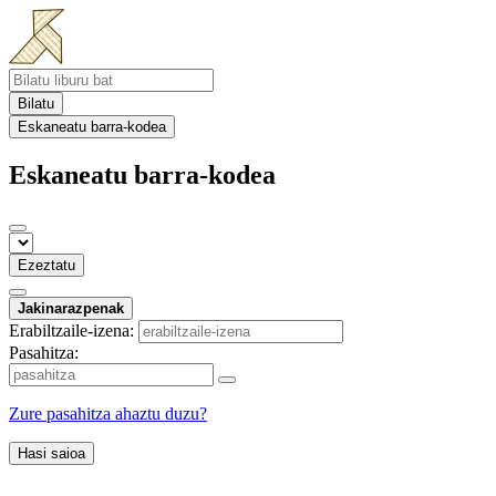
Bilatu
Eskaneatu barra-kodea
Eskaneatu barra-kodea
Ezeztatu
Jakinarazpenak
Erabiltzaile-izena:
Pasahitza:
Zure pasahitza ahaztu duzu?
Hasi saioa