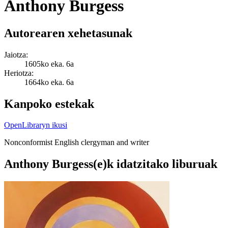
Anthony Burgess
Autorearen xehetasunak
Jaiotza:
1605ko eka. 6a
Heriotza:
1664ko eka. 6a
Kanpoko estekak
OpenLibraryn ikusi
Nonconformist English clergyman and writer
Anthony Burgess(e)k idatzitako liburuak