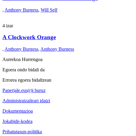
,
Anthony Burgess
,
Will Self
4 izar
A Clockwork Orange
,
Anthony Burgess
,
Anthony Burgess
Aurrekoa
Hurrengoa
Egoera ondo bidali da
Errorea egoera bidaltzean
Paperjale.eus(r)i buruz
Administratzaileari idatzi
Dokumentazioa
Jokabide-kodea
Pribatutasun-politika