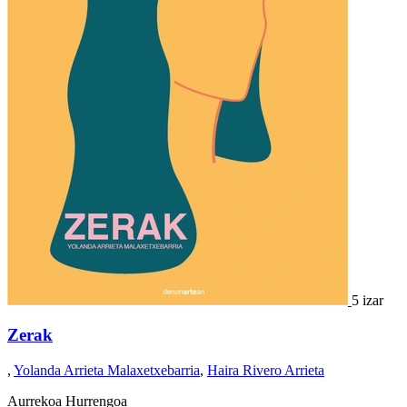
5 izar
Zerak
,
Yolanda Arrieta Malaxetxebarria
,
Haira Rivero Arrieta
Aurrekoa
Hurrengoa