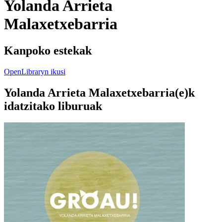
Yolanda Arrieta
Malaxetxebarria
Kanpoko estekak
OpenLibraryn ikusi
Yolanda Arrieta Malaxetxebarria(e)k
idatzitako liburuak