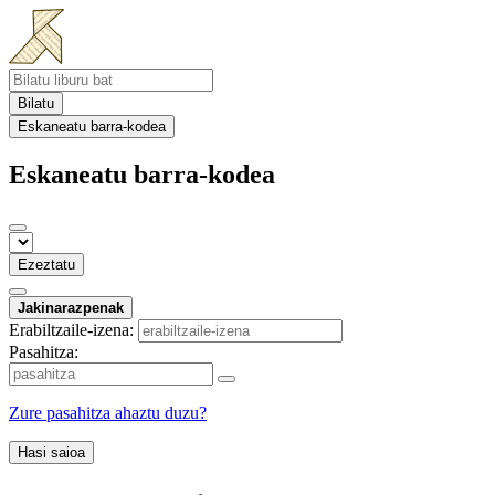
Bilatu
Eskaneatu barra-kodea
Eskaneatu barra-kodea
Ezeztatu
Jakinarazpenak
Erabiltzaile-izena:
Pasahitza:
Zure pasahitza ahaztu duzu?
Hasi saioa