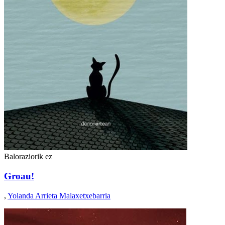
Baloraziorik ez
Groau!
,
Yolanda Arrieta Malaxetxebarria