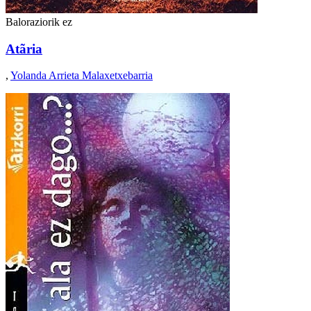
Baloraziorik ez
Atãria
,
Yolanda Arrieta Malaxetxebarria