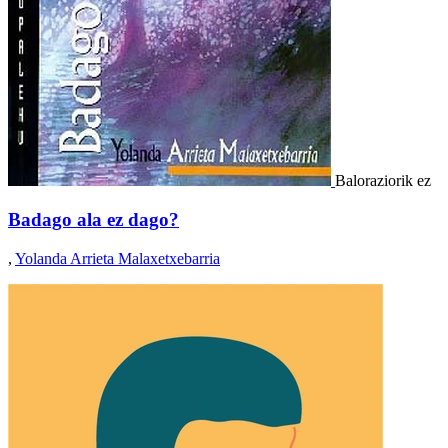
Baloraziorik ez
Badago ala ez dago?
,
Yolanda Arrieta Malaxetxebarria