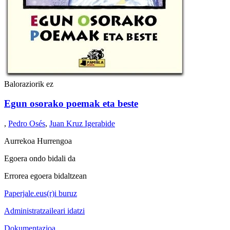
Baloraziorik ez
Egun osorako poemak eta beste
,
Pedro Osés
,
Juan Kruz Igerabide
Aurrekoa
Hurrengoa
Egoera ondo bidali da
Errorea egoera bidaltzean
Paperjale.eus(r)i buruz
Administratzaileari idatzi
Dokumentazioa