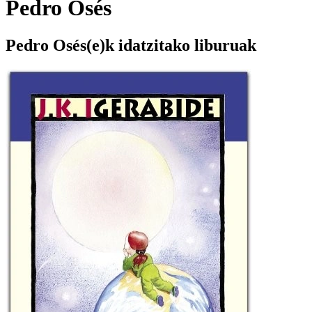
Pedro Osés
Pedro Osés(e)k idatzitako liburuak