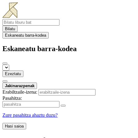
Bilatu
Eskaneatu barra-kodea
Eskaneatu barra-kodea
Ezeztatu
Jakinarazpenak
Erabiltzaile-izena:
Pasahitza:
Zure pasahitza ahaztu duzu?
Hasi saioa