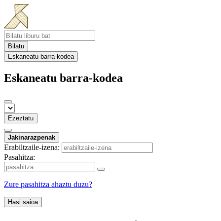
Bilatu
Eskaneatu barra-kodea
Eskaneatu barra-kodea
Ezeztatu
Jakinarazpenak
Erabiltzaile-izena:
Pasahitza:
Zure pasahitza ahaztu duzu?
Hasi saioa