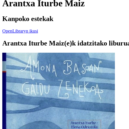
Arantxa Iturbe Maiz
Kanpoko estekak
OpenLibraryn ikusi
Arantxa Iturbe Maiz(e)k idatzitako liburu