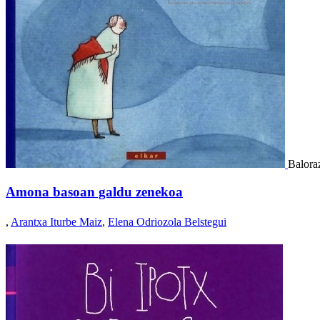
Baloraz
Amona basoan galdu zenekoa
,
Arantxa Iturbe Maiz
,
Elena Odriozola Belstegui