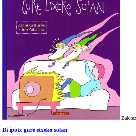
Baloraz
Bi ipotx gure etxeko sofan