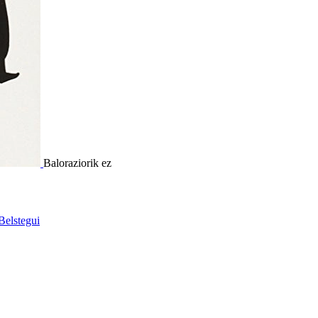
Baloraziorik ez
elstegui