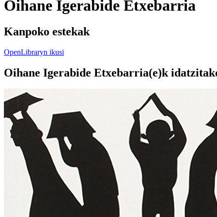
Oihane Igerabide Etxebarria
Kanpoko estekak
OpenLibraryn ikusi
Oihane Igerabide Etxebarria(e)k idatzitak