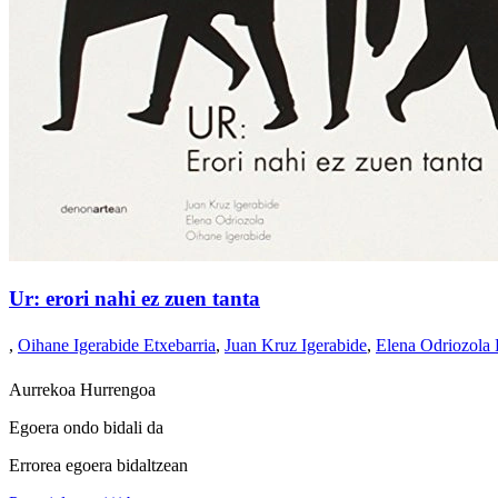
Ur: erori nahi ez zuen tanta
,
Oihane Igerabide Etxebarria
,
Juan Kruz Igerabide
,
Elena Odriozola B
Aurrekoa
Hurrengoa
Egoera ondo bidali da
Errorea egoera bidaltzean