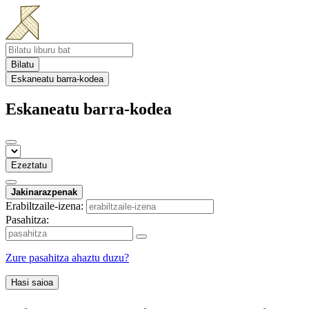
Bilatu
Eskaneatu barra-kodea
Eskaneatu barra-kodea
Ezeztatu
Jakinarazpenak
Erabiltzaile-izena:
Pasahitza:
Zure pasahitza ahaztu duzu?
Hasi saioa