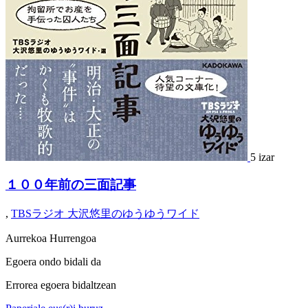
5 izar
１００年前の三面記事
,
TBSラジオ 大沢悠里のゆうゆうワイド
Aurrekoa
Hurrengoa
Egoera ondo bidali da
Errorea egoera bidaltzean