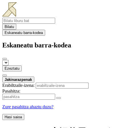
Bilatu
Eskaneatu barra-kodea
Eskaneatu barra-kodea
Ezeztatu
Jakinarazpenak
Erabiltzaile-izena:
Pasahitza:
Zure pasahitza ahaztu duzu?
Hasi saioa