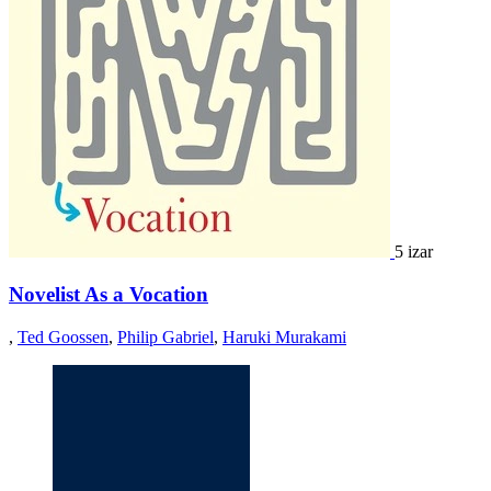
5 izar
Novelist As a Vocation
,
Ted Goossen
,
Philip Gabriel
,
Haruki Murakami