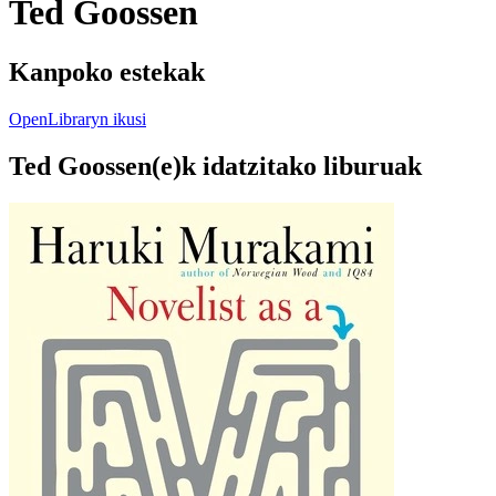
Ted Goossen
Kanpoko estekak
OpenLibraryn ikusi
Ted Goossen(e)k idatzitako liburuak