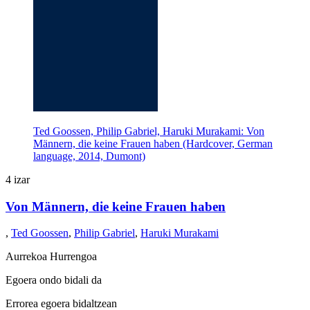
Ted Goossen, Philip Gabriel, Haruki Murakami: Von
Männern, die keine Frauen haben (Hardcover, German
language, 2014, Dumont)
4 izar
Von Männern, die keine Frauen haben
,
Ted Goossen
,
Philip Gabriel
,
Haruki Murakami
Aurrekoa
Hurrengoa
Egoera ondo bidali da
Errorea egoera bidaltzean