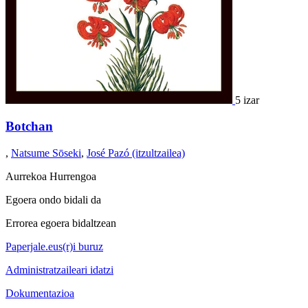
5 izar
Botchan
,
Natsume Sōseki
,
José Pazó (itzultzailea)
Aurrekoa
Hurrengoa
Egoera ondo bidali da
Errorea egoera bidaltzean
Paperjale.eus(r)i buruz
Administratzaileari idatzi
Dokumentazioa