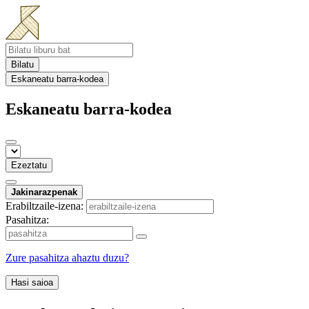
Bilatu
Eskaneatu barra-kodea
Eskaneatu barra-kodea
Ezeztatu
Jakinarazpenak
Erabiltzaile-izena:
Pasahitza:
Zure pasahitza ahaztu duzu?
Hasi saioa