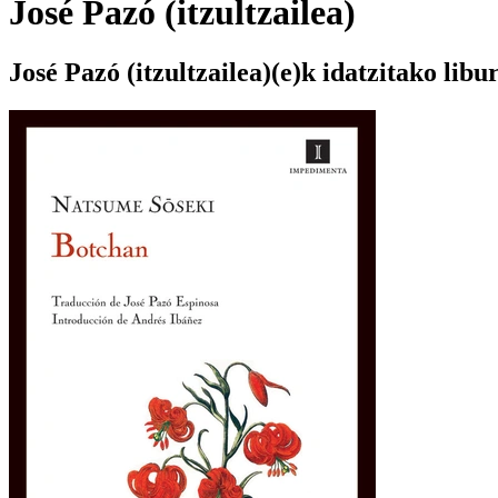
José Pazó (itzultzailea)
José Pazó (itzultzailea)(e)k idatzitako libu