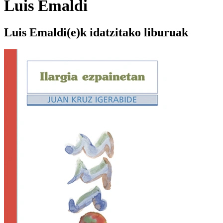
Luis Emaldi
Luis Emaldi(e)k idatzitako liburuak