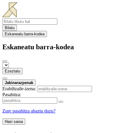
Bilatu
Eskaneatu barra-kodea
Eskaneatu barra-kodea
Ezeztatu
Jakinarazpenak
Erabiltzaile-izena:
Pasahitza:
Zure pasahitza ahaztu duzu?
Hasi saioa