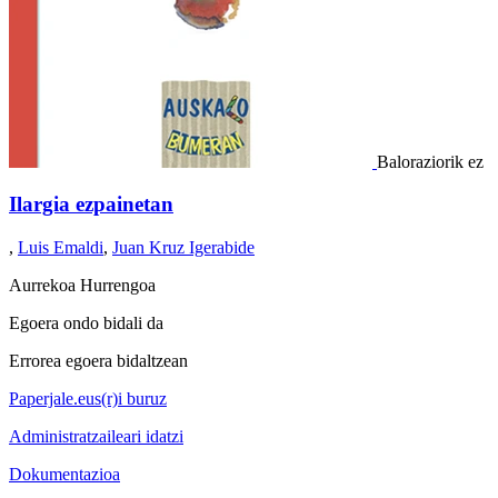
Baloraziorik ez
Ilargia ezpainetan
,
Luis Emaldi
,
Juan Kruz Igerabide
Aurrekoa
Hurrengoa
Egoera ondo bidali da
Errorea egoera bidaltzean
Paperjale.eus(r)i buruz
Administratzaileari idatzi
Dokumentazioa