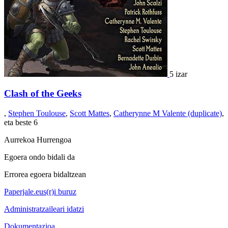
5 izar
Clash of the Geeks
,
Stephen Toulouse
,
Scott Mattes
,
Catherynne M Valente (duplicate)
,
eta beste 6
Aurrekoa
Hurrengoa
Egoera ondo bidali da
Errorea egoera bidaltzean
Paperjale.eus(r)i buruz
Administratzaileari idatzi
Dokumentazioa