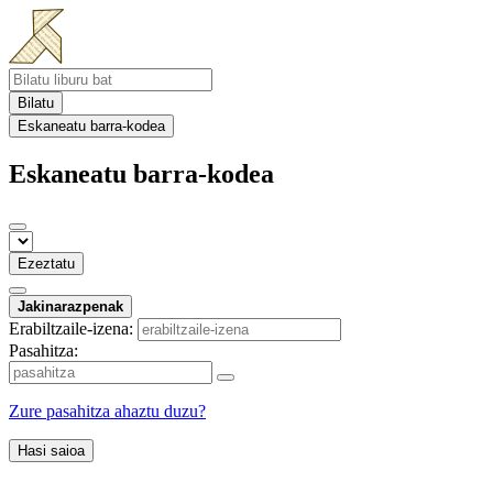
Bilatu
Eskaneatu barra-kodea
Eskaneatu barra-kodea
Ezeztatu
Jakinarazpenak
Erabiltzaile-izena:
Pasahitza:
Zure pasahitza ahaztu duzu?
Hasi saioa