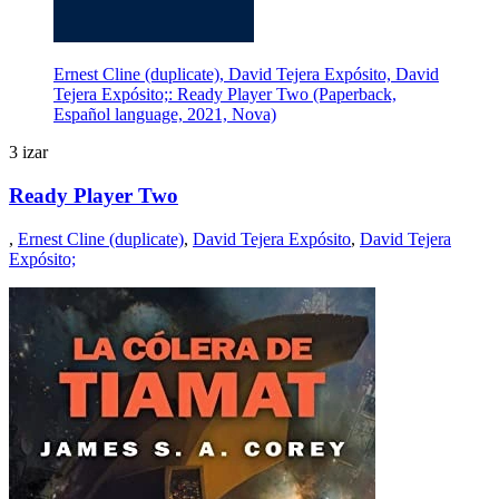
Ernest Cline (duplicate), David Tejera Expósito, David
Tejera Expósito;: Ready Player Two (Paperback,
Español language, 2021, Nova)
3 izar
Ready Player Two
,
Ernest Cline (duplicate)
,
David Tejera Expósito
,
David Tejera
Expósito;