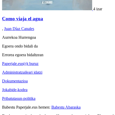
4 izar
Como viaja el agua
,
Juan Díaz Canales
Aurrekoa
Hurrengoa
Egoera ondo bidali da
Errorea egoera bidaltzean
Paperjale.eus(r)i buruz
Administratzaileari idatzi
Dokumentazioa
Jokabide-kodea
Pribatutasun-politika
Babestu Paperjale.eus hemen:
Babestu Abaraska