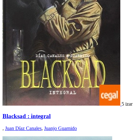
5 izar
Blacksad : integral
,
Juan Díaz Canales
,
Juanjo Guarnido