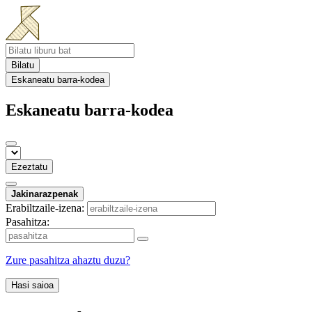
Bilatu
Eskaneatu barra-kodea
Eskaneatu barra-kodea
Ezeztatu
Jakinarazpenak
Erabiltzaile-izena:
Pasahitza:
Zure pasahitza ahaztu duzu?
Hasi saioa