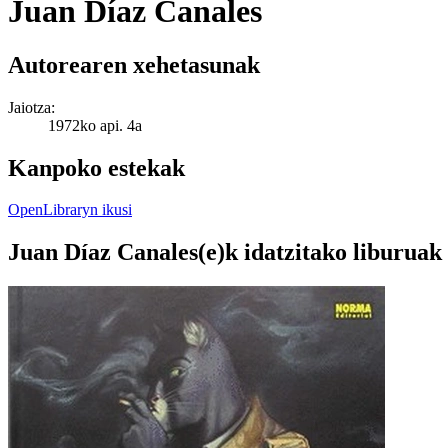
Juan Díaz Canales
Autorearen xehetasunak
Jaiotza:
1972ko api. 4a
Kanpoko estekak
OpenLibraryn ikusi
Juan Díaz Canales(e)k idatzitako liburuak