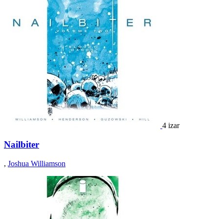
4 izar
Nailbiter
,
Joshua Williamson