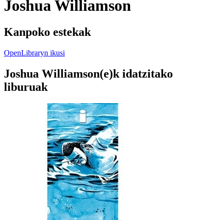
Joshua Williamson
Kanpoko estekak
OpenLibraryn ikusi
Joshua Williamson(e)k idatzitako
liburuak