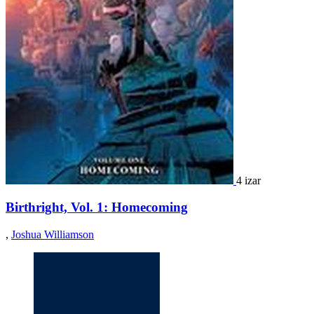
4 izar
Birthright, Vol. 1: Homecoming
,
Joshua Williamson