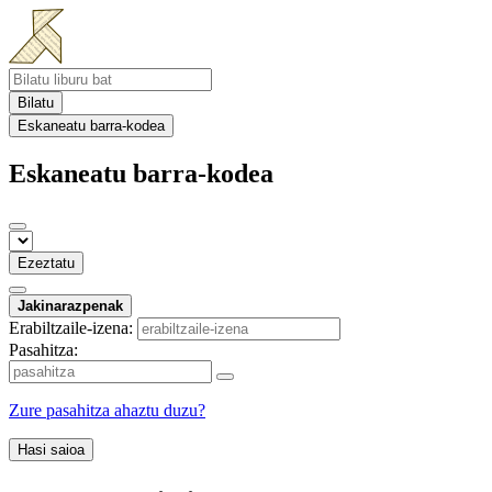
Bilatu
Eskaneatu barra-kodea
Eskaneatu barra-kodea
Ezeztatu
Jakinarazpenak
Erabiltzaile-izena:
Pasahitza:
Zure pasahitza ahaztu duzu?
Hasi saioa