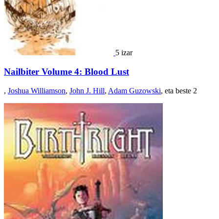
5 izar
Nailbiter Volume 4: Blood Lust
,
Joshua Williamson
,
John J. Hill
,
Adam Guzowski
, eta beste 2