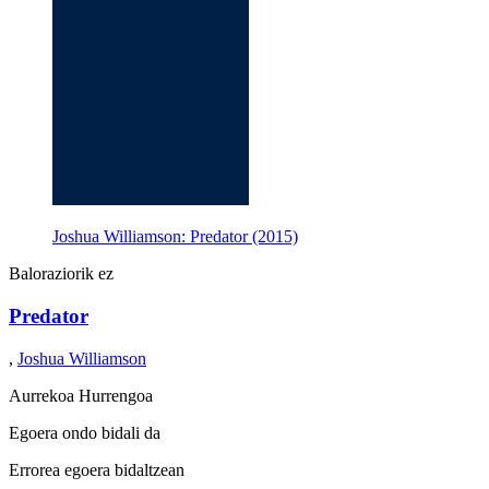
Joshua Williamson: Predator (2015)
Baloraziorik ez
Predator
,
Joshua Williamson
Aurrekoa
Hurrengoa
Egoera ondo bidali da
Errorea egoera bidaltzean