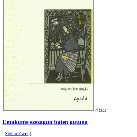
4 izar
Emakume ezezagun baten gutuna
,
Stefan Zweig