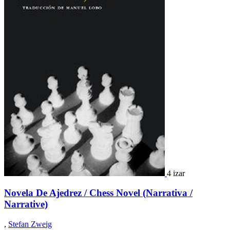
4 izar
Novela De Ajedrez / Chess Novel (Narrativa /
Narrative)
,
Stefan Zweig