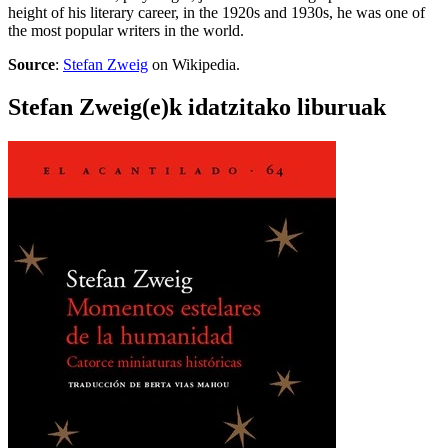
height of his literary career, in the 1920s and 1930s, he was one of
the most popular writers in the world.
Source
:
Stefan Zweig
on Wikipedia.
Stefan Zweig(e)k idatzitako liburuak