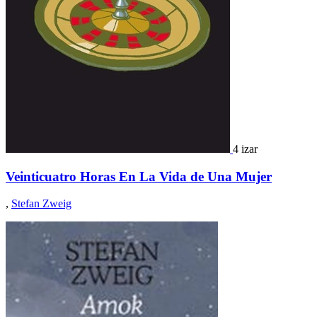
4 izar
Veinticuatro Horas En La Vida de Una Mujer
,
Stefan Zweig