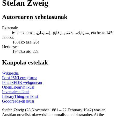
Stefan Zweig
Autorearen xehetasunak
Ezizenak:
סטפן צווייג
,
زفايج، إستيفان،
,
تسوايك، اشتفن
, eta beste 145
Jaiotza:
1881ko aza. 26a
Heriotza:
1942ko ots. 22a
Kanpoko estekak
Wikipedia
Ikusi ISNI erregistroa
Ikus ISFDB webgunean
OpenLibraryn ikusi
Inventairen ikusi
LibraryThing-en ikusi
Goodreads-en ikusi
Stefan Zweig (28 November 1881 – 22 February 1942) was an
Austrian novelist, playwright, journalist and biographer. At the