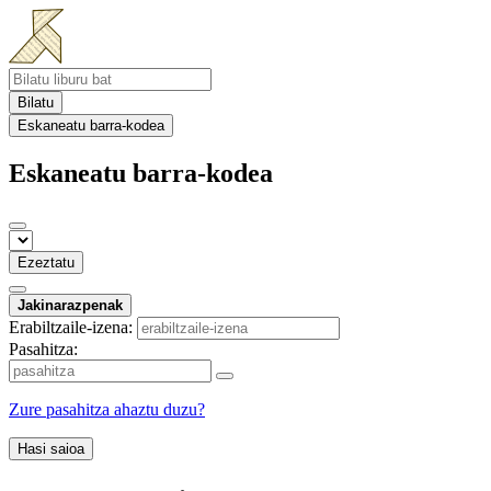
Bilatu
Eskaneatu barra-kodea
Eskaneatu barra-kodea
Ezeztatu
Jakinarazpenak
Erabiltzaile-izena:
Pasahitza:
Zure pasahitza ahaztu duzu?
Hasi saioa