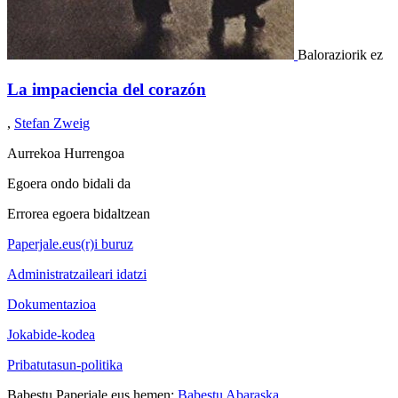
Baloraziorik ez
La impaciencia del corazón
,
Stefan Zweig
Aurrekoa
Hurrengoa
Egoera ondo bidali da
Errorea egoera bidaltzean
Paperjale.eus(r)i buruz
Administratzaileari idatzi
Dokumentazioa
Jokabide-kodea
Pribatutasun-politika
Babestu Paperjale.eus hemen:
Babestu Abaraska