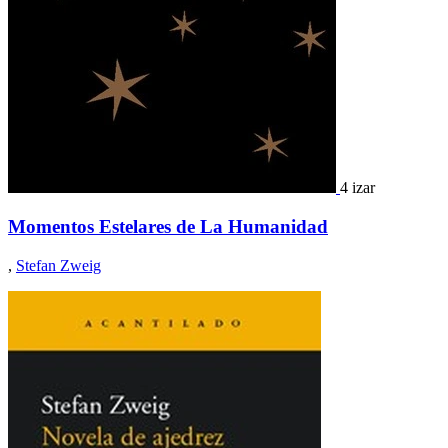
4 izar
Momentos Estelares de La Humanidad
,
Stefan Zweig