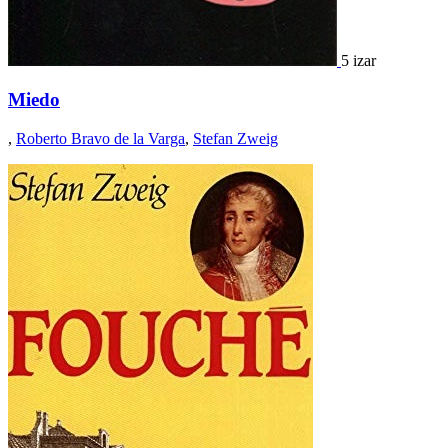
5 izar
Miedo
,
Roberto Bravo de la Varga
,
Stefan Zweig