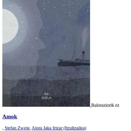
Baloraziorik ez
Amok
,
Stefan Zweig
,
Aiora Jaka Irizar (Itzultzailea)