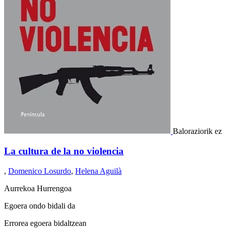
Baloraziorik ez
La cultura de la no violencia
,
Domenico Losurdo
,
Helena Aguilà
Aurrekoa
Hurrengoa
Egoera ondo bidali da
Errorea egoera bidaltzean