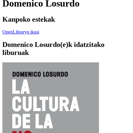
Domenico Losurdo
Kanpoko estekak
OpenLibraryn ikusi
Domenico Losurdo(e)k idatzitako
liburuak