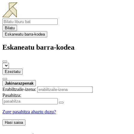
Bilatu
Eskaneatu barra-kodea
Eskaneatu barra-kodea
Ezeztatu
Jakinarazpenak
Erabiltzaile-izena:
Pasahitza:
Zure pasahitza ahaztu duzu?
Hasi saioa