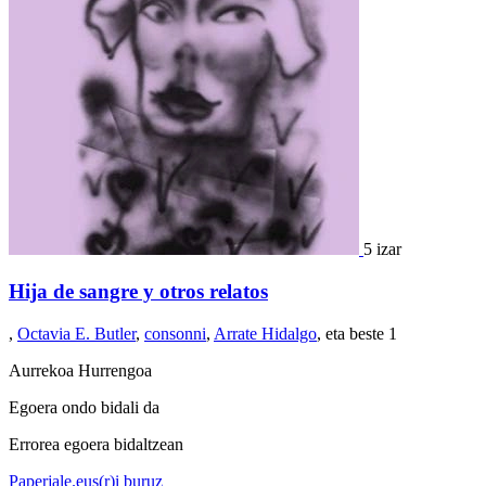
5 izar
Hija de sangre y otros relatos
,
Octavia E. Butler
,
consonni
,
Arrate Hidalgo
, eta beste 1
Aurrekoa
Hurrengoa
Egoera ondo bidali da
Errorea egoera bidaltzean
Paperjale.eus(r)i buruz