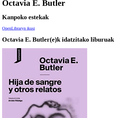
Octavia E. Butler
Kanpoko estekak
OpenLibraryn ikusi
Octavia E. Butler(e)k idatzitako liburuak