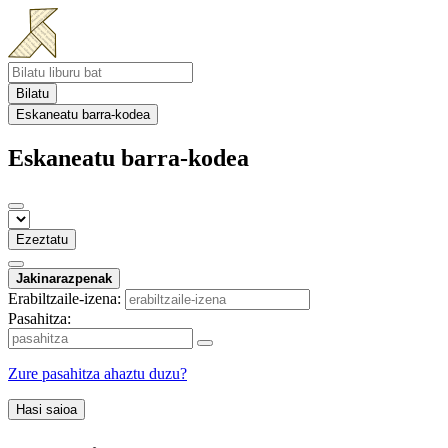
Bilatu
Eskaneatu barra-kodea
Eskaneatu barra-kodea
Ezeztatu
Jakinarazpenak
Erabiltzaile-izena:
Pasahitza:
Zure pasahitza ahaztu duzu?
Hasi saioa