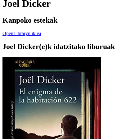
Joel Dicker
Kanpoko estekak
OpenLibraryn ikusi
Joel Dicker(e)k idatzitako liburuak