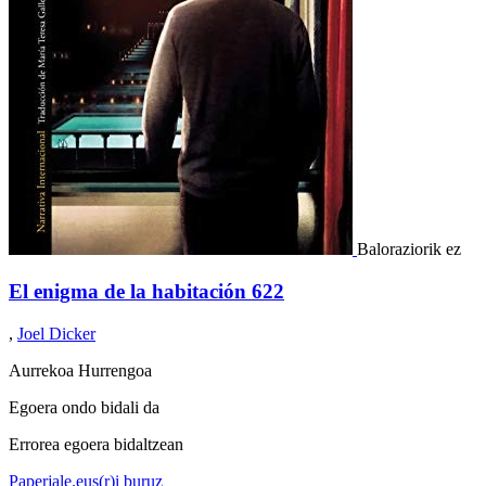
Baloraziorik ez
El enigma de la habitación 622
,
Joel Dicker
Aurrekoa
Hurrengoa
Egoera ondo bidali da
Errorea egoera bidaltzean
Paperjale.eus(r)i buruz