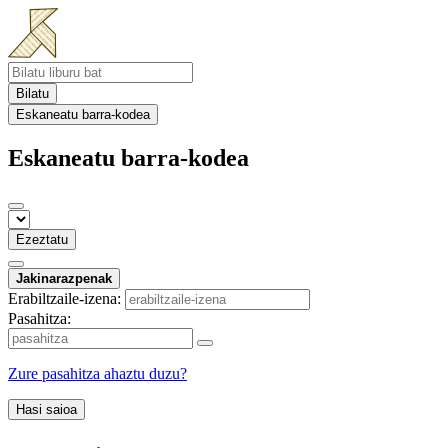
Bilatu
Eskaneatu barra-kodea
Eskaneatu barra-kodea
Ezeztatu
Jakinarazpenak
Erabiltzaile-izena:
Pasahitza:
Zure pasahitza ahaztu duzu?
Hasi saioa