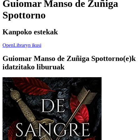
Guiomar Manso de Zuñiga
Spottorno
Kanpoko estekak
OpenLibraryn ikusi
Guiomar Manso de Zuñiga Spottorno(e)k
idatzitako liburuak