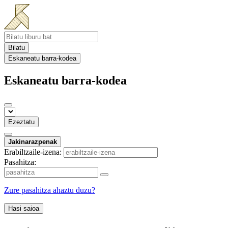
Bilatu
Eskaneatu barra-kodea
Eskaneatu barra-kodea
Ezeztatu
Jakinarazpenak
Erabiltzaile-izena:
Pasahitza:
Zure pasahitza ahaztu duzu?
Hasi saioa