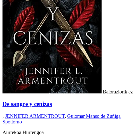
Baloraziorik ez
De sangre y cenizas
,
JENNIFER ARMENTROUT
,
Guiomar Manso de Zuñiga
Spottorno
Aurrekoa
Hurrengoa