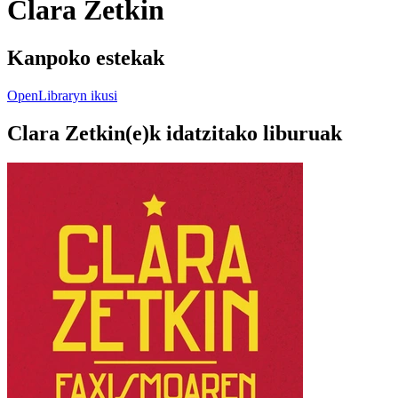
Clara Zetkin
Kanpoko estekak
OpenLibraryn ikusi
Clara Zetkin(e)k idatzitako liburuak