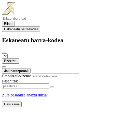
Bilatu
Eskaneatu barra-kodea
Eskaneatu barra-kodea
Ezeztatu
Jakinarazpenak
Erabiltzaile-izena:
Pasahitza:
Zure pasahitza ahaztu duzu?
Hasi saioa