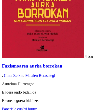
4 izar
Faxismoaren aurka borrokan
,
Clara Zetkin
,
Maialen Berasategi
Aurrekoa
Hurrengoa
Egoera ondo bidali da
Errorea egoera bidaltzean
Paperjale.eus(r)i buruz