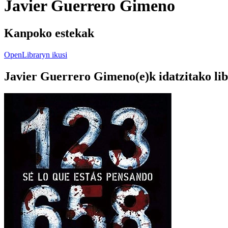
Javier Guerrero Gimeno
Kanpoko estekak
OpenLibraryn ikusi
Javier Guerrero Gimeno(e)k idatzitako li