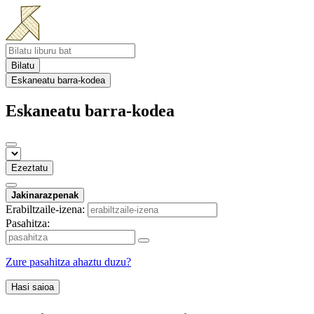
Bilatu
Eskaneatu barra-kodea
Eskaneatu barra-kodea
Ezeztatu
Jakinarazpenak
Erabiltzaile-izena:
Pasahitza:
Zure pasahitza ahaztu duzu?
Hasi saioa