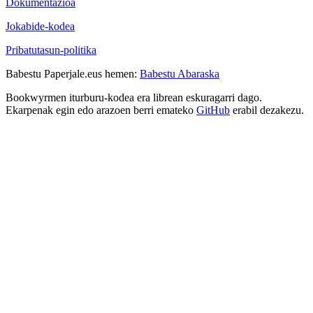
Dokumentazioa
Jokabide-kodea
Pribatutasun-politika
Babestu Paperjale.eus hemen:
Babestu Abaraska
Bookwyrmen iturburu-kodea era librean eskuragarri dago.
Ekarpenak egin edo arazoen berri emateko
GitHub
erabil dezakezu.