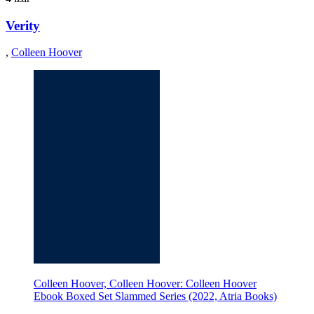
Verity
,
Colleen Hoover
Colleen Hoover, Colleen Hoover: Colleen Hoover
Ebook Boxed Set Slammed Series (2022, Atria Books)