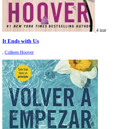
4 izar
It Ends with Us
,
Colleen Hoover