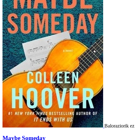
Baloraziorik ez
Maybe Someday