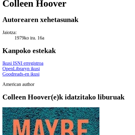
Colleen Hoover
Autorearen xehetasunak
Jaiotza:
1979ko ira. 16a
Kanpoko estekak
Ikusi ISNI erregistroa
OpenLibraryn ikusi
Goodreads-en ikusi
American author
Colleen Hoover(e)k idatzitako liburuak