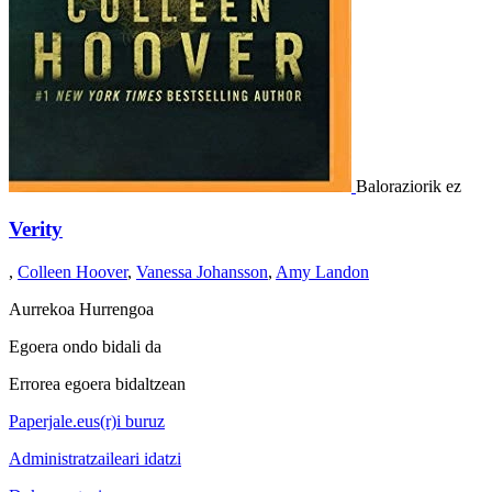
Baloraziorik ez
Verity
,
Colleen Hoover
,
Vanessa Johansson
,
Amy Landon
Aurrekoa
Hurrengoa
Egoera ondo bidali da
Errorea egoera bidaltzean
Paperjale.eus(r)i buruz
Administratzaileari idatzi