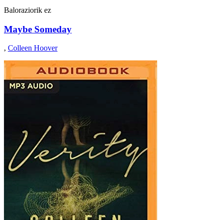
Baloraziorik ez
Maybe Someday
,
Colleen Hoover