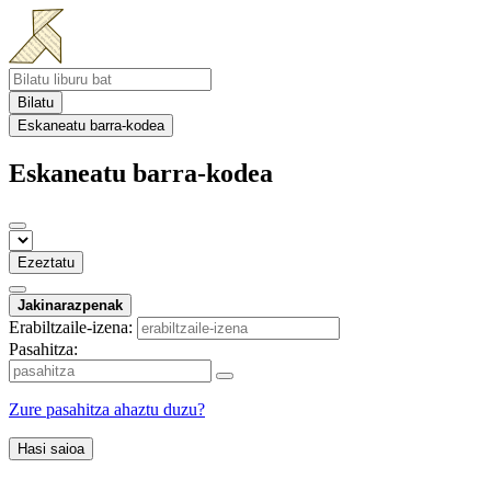
Bilatu
Eskaneatu barra-kodea
Eskaneatu barra-kodea
Ezeztatu
Jakinarazpenak
Erabiltzaile-izena:
Pasahitza:
Zure pasahitza ahaztu duzu?
Hasi saioa