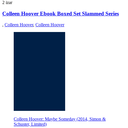
2 izar
Colleen Hoover Ebook Boxed Set Slammed Series
,
Colleen Hoover
,
Colleen Hoover
Colleen Hoover: Maybe Someday (2014, Simon &
Schuster, Limited)