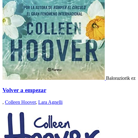
Baloraziorik ez
Volver a empezar
,
Colleen Hoover
,
Lara Agnelli