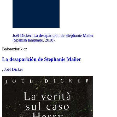
Joël Dicker: La desaparición de Stephanie Mailer
(Spanish language, 2018)
Baloraziorik ez
La desaparición de Stephanie Mailer
,
Joël Dicker