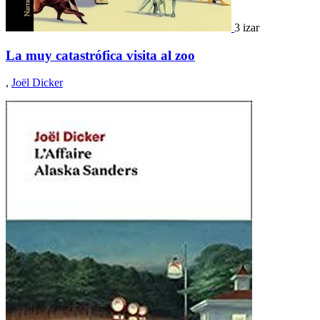
3 izar
La muy catastrófica visita al zoo
,
Joël Dicker