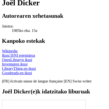
Joël Dicker
Autorearen xehetasunak
Jaiotza:
1985ko eka. 15a
Kanpoko estekak
Wikipedia
Ikusi ISNI erregistroa
OpenLibraryn ikusi
Inventairen ikusi
LibraryThing-en ikusi
Goodreads-en ikusi
[FR] écrivain suisse de langue française [EN] Swiss writer
Joël Dicker(e)k idatzitako liburuak