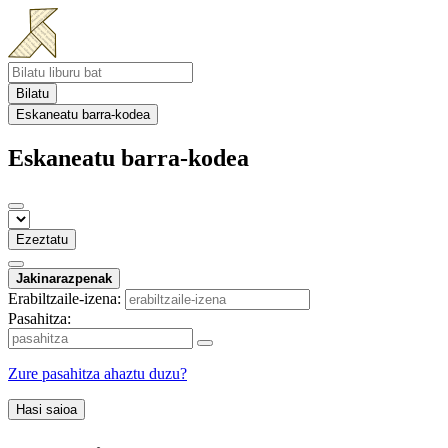
Bilatu
Eskaneatu barra-kodea
Eskaneatu barra-kodea
Ezeztatu
Jakinarazpenak
Erabiltzaile-izena:
Pasahitza:
Zure pasahitza ahaztu duzu?
Hasi saioa