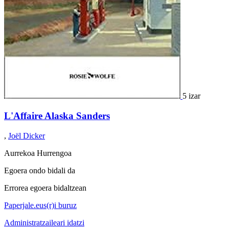
5 izar
L'Affaire Alaska Sanders
,
Joël Dicker
Aurrekoa
Hurrengoa
Egoera ondo bidali da
Errorea egoera bidaltzean
Paperjale.eus(r)i buruz
Administratzaileari idatzi