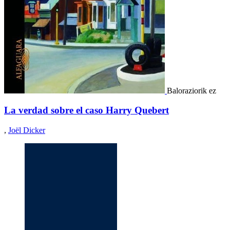
Baloraziorik ez
La verdad sobre el caso Harry Quebert
,
Joël Dicker