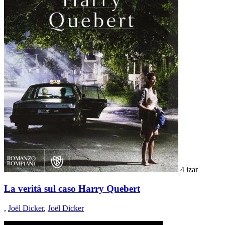
4 izar
La verità sul caso Harry Quebert
,
Joël Dicker
,
Joël Dicker