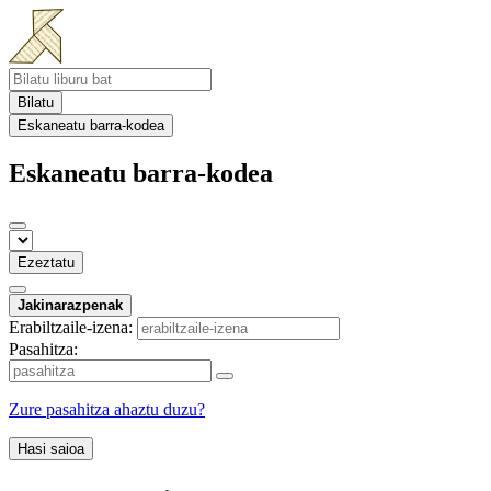
Bilatu
Eskaneatu barra-kodea
Eskaneatu barra-kodea
Ezeztatu
Jakinarazpenak
Erabiltzaile-izena:
Pasahitza:
Zure pasahitza ahaztu duzu?
Hasi saioa