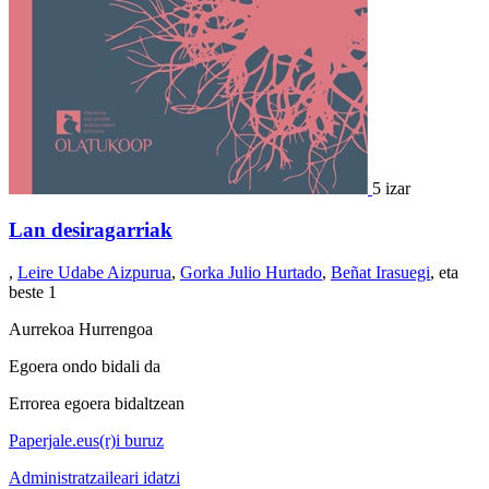
5 izar
Lan desiragarriak
,
Leire Udabe Aizpurua
,
Gorka Julio Hurtado
,
Beñat Irasuegi
, eta
beste 1
Aurrekoa
Hurrengoa
Egoera ondo bidali da
Errorea egoera bidaltzean
Paperjale.eus(r)i buruz
Administratzaileari idatzi