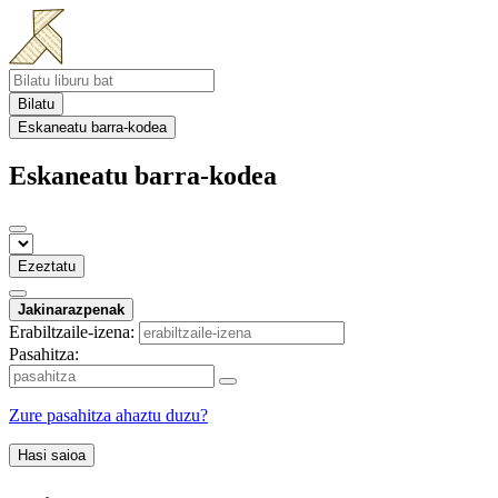
Bilatu
Eskaneatu barra-kodea
Eskaneatu barra-kodea
Ezeztatu
Jakinarazpenak
Erabiltzaile-izena:
Pasahitza:
Zure pasahitza ahaztu duzu?
Hasi saioa