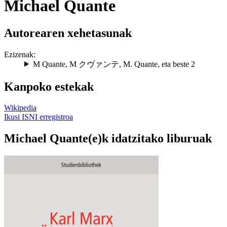
Michael Quante
Autorearen xehetasunak
Ezizenak:
M Quante
,
M クヴァンテ
,
M. Quante
, eta beste 2
Kanpoko estekak
Wikipedia
Ikusi ISNI erregistroa
Michael Quante(e)k idatzitako liburuak