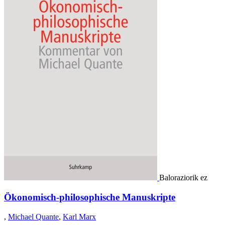
Baloraziorik ez
Ökonomisch-philosophische Manuskripte
,
Michael Quante
,
Karl Marx