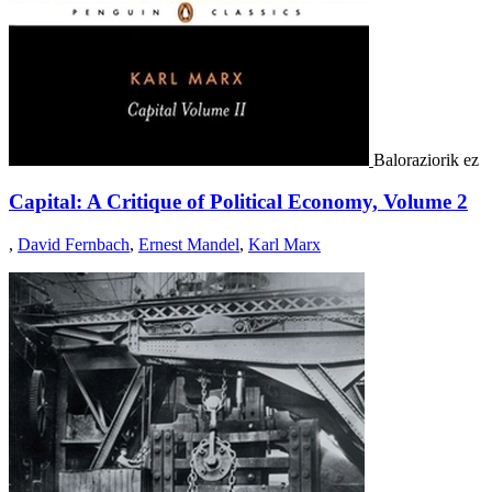
Baloraziorik ez
Capital: A Critique of Political Economy, Volume 2
,
David Fernbach
,
Ernest Mandel
,
Karl Marx