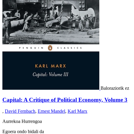
Baloraziorik ez
Capital: A Critique of Political Economy, Volume 3
,
David Fernbach
,
Ernest Mandel
,
Karl Marx
Aurrekoa
Hurrengoa
Egoera ondo bidali da