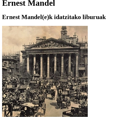
Ernest Mandel
Ernest Mandel(e)k idatzitako liburuak