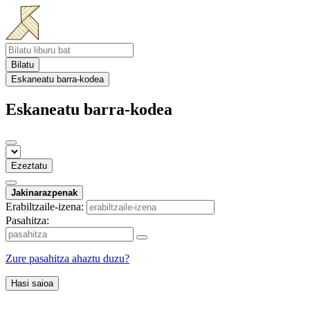
Bilatu
Eskaneatu barra-kodea
Eskaneatu barra-kodea
Ezeztatu
Jakinarazpenak
Erabiltzaile-izena:
Pasahitza:
Zure pasahitza ahaztu duzu?
Hasi saioa