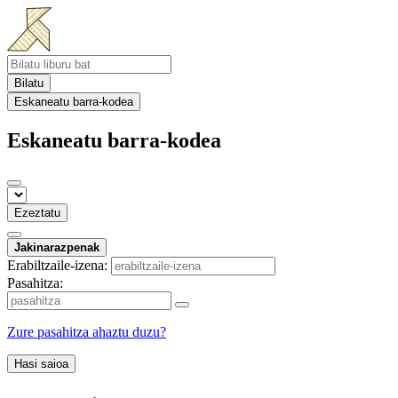
Bilatu
Eskaneatu barra-kodea
Eskaneatu barra-kodea
Ezeztatu
Jakinarazpenak
Erabiltzaile-izena:
Pasahitza:
Zure pasahitza ahaztu duzu?
Hasi saioa