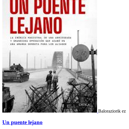
Baloraziorik ez
Un puente lejano