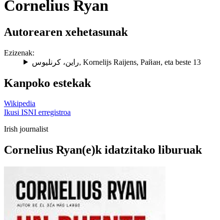
Cornelius Ryan
Autorearen xehetasunak
Ezizenak:
راين، کرنليوس
,
Kornelijs Raijens
,
Райан
, eta beste 13
Kanpoko estekak
Wikipedia
Ikusi ISNI erregistroa
Irish journalist
Cornelius Ryan(e)k idatzitako liburuak